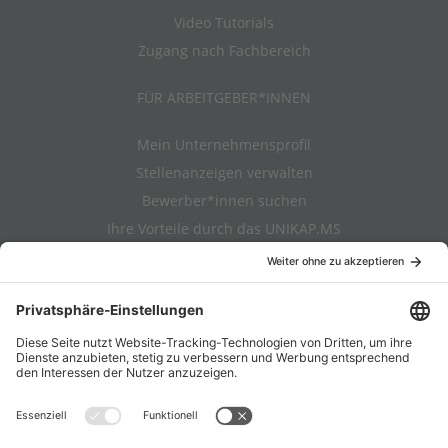
Video Tutorials
Zugang nach Fachbereich
FÜR ARBEITGEBER*INNEN
Mein Unternehmensprofil
Stellenanzeigen verwalten
Bewerber*innen suchen
Ihre Vorteile durch das UNIKAP.MS
Video Tutorials
ALLGEMEIN
Über Uns
AGB
Datenschutz
Impressum